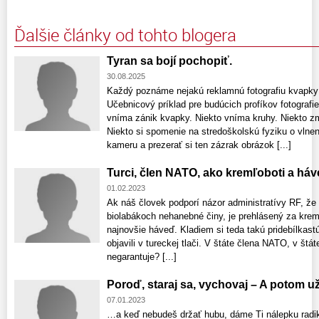
Ďalšie články od tohto blogera
Tyran sa bojí pochopiť.
30.08.2025
Každý poznáme nejakú reklamnú fotografiu kvapky p
Učebnicový príklad pre budúcich profíkov fotografie
vníma zánik kvapky. Niekto vníma kruhy. Niekto z
Niekto si spomenie na stredoškolskú fyziku o vlnen
kameru a prezerať si ten zázrak obrázok [...]
Turci, člen NATO, ako kremľoboti a há
01.02.2023
Ak náš človek podporí názor administratívy RF, že
biolabákoch nehanebné činy, je prehlásený za krem
najnovšie háveď. Kladiem si teda takú pridebílkast
objavili v tureckej tlači. V štáte člena NATO, v štá
negarantuje? [...]
Poroď, staraj sa, vychovaj – A potom už
07.01.2023
…a keď nebudeš držať hubu, dáme Ti nálepku radik