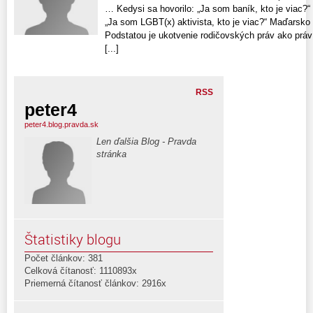
… Kedysi sa hovorilo: „Ja som baník, kto je viac?
„Ja som LGBT(x) aktivista, kto je viac?“ Maďarsko 
Podstatou je ukotvenie rodičovských práv ako práv
[...]
RSS
peter4
peter4.blog.pravda.sk
Len ďalšia Blog - Pravda
stránka
Štatistiky blogu
Počet článkov: 381
Celková čítanosť: 1110893x
Priemerná čítanosť článkov: 2916x