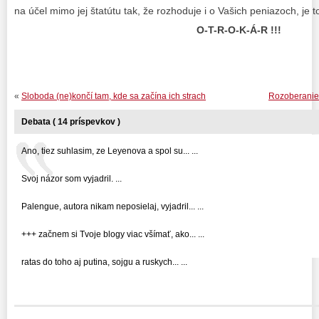
na účel mimo jej štatútu tak, že rozhoduje i o Vašich peniazoch, je t
O-T-R-O-K-Á-R !!!
«
Sloboda (ne)končí tam, kde sa začína ich strach
Rozoberanie 
Debata ( 14 príspevkov )
Ano, tiez suhlasim, ze Leyenova a spol su... ...
Svoj názor som vyjadril. ...
Palengue, autora nikam neposielaj, vyjadril... ...
+++ začnem si Tvoje blogy viac všímať, ako... ...
ratas do toho aj putina, sojgu a ruskych... ...