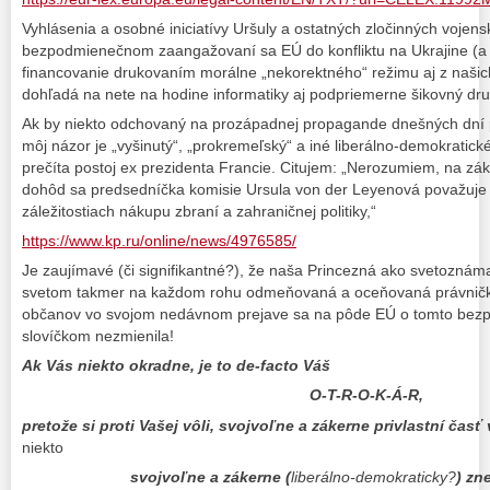
Vyhlásenia a osobné iniciatívy Uršuly a ostatných zločinných vojens
bezpodmienečnom zaangažovaní sa EÚ do konfliktu na Ukrajine (a
financovanie drukovaním morálne „nekorektného“ režimu aj z našich
dohľadá na nete na hodine informatiky aj podpriemerne šikovný dru
Ak by niekto odchovaný na prozápadnej propagande dnešných dní p
môj názor je „vyšinutý“, „prokremeľský“ a iné liberálno-demokratické
prečíta postoj ex prezidenta Francie. Citujem: „Nerozumiem, na z
dohôd sa predsedníčka komisie Ursula von der Leyenová považuje
záležitostiach nákupu zbraní a zahraničnej politiky,“
https://www.kp.ru/online/news/4976585/
Je zaujímavé (či signifikantné?), že naša Princezná ako svetoznám
svetom takmer na každom rohu odmeňovaná a oceňovaná právnička
občanov vo svojom nedávnom prejave sa na pôde EÚ o tomto bezprá
slovíčkom nezmienila!
Ak Vás niekto okradne, je to de-facto Váš
O-T-R-O-K-Á-R,
pretože si proti Vašej vôli, svojvoľne a zákerne privlastní časť
niekto
svojvoľne a zákerne (
liberálno-demokraticky?
) zn