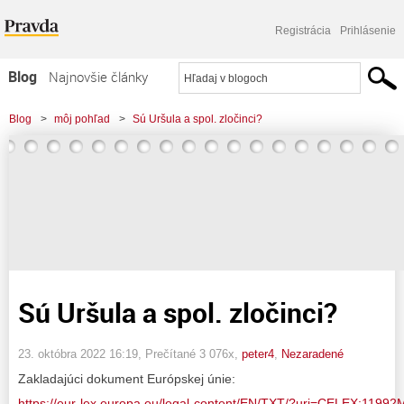
Registrácia
Prihlásenie
Blog
Najnovšie články
Najčítanejšie články
Blog
>
môj pohľad
>
Sú Uršula a spol. zločinci?
Najkomentovanejšie články
Zoznam blogov
Komerčné blogy
Sú Uršula a spol. zločinci?
23. októbra 2022 16:19
, Prečítané 3 076x,
peter4
,
Nezaradené
Zakladajúci dokument Európskej únie:
https://eur-lex.europa.eu/legal-content/EN/TXT/?uri=CELEX:1199