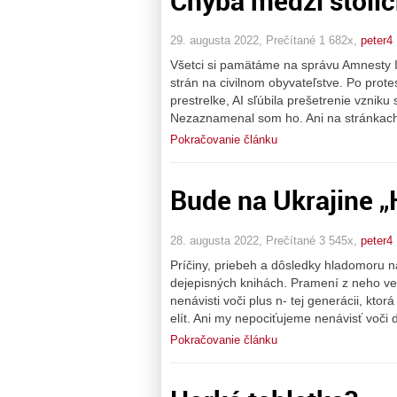
Chyba medzi stolič
29. augusta 2022, Prečítané 1 682x,
peter4
Všetci si pamätáme na správu Amnesty I
strán na civilnom obyvateľstve. Po prote
prestrelke, AI sľúbila prešetrenie vznik
Nezaznamenal som ho. Ani na stránkach
Pokračovanie článku
Bude na Ukrajine „H
28. augusta 2022, Prečítané 3 545x,
peter4
Príčiny, priebeh a dôsledky hladomoru n
dejepisných knihách. Pramení z neho veľ
nenávisti voči plus n- tej generácii, kt
elít. Ani my nepociťujeme nenávisť v
Pokračovanie článku