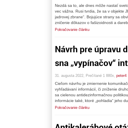
Nezdá sa to, ale dnes môže nastať sveto
vec vážna. Rusi tvrdia, že sa v objekte
jadrovej zbrane“. Bojujúce strany sa obvi
zničenie dôkazov o fašizoidnosti a dareb
Pokračovanie článku
Návrh pre úpravu 
sna „vypínačov“ in
31. augusta 2022, Prečítané 1 880x,
peter4
Cieľom návrhu je zmiernenie komunikač
vyhľadávaní informácií, či zníženie dr
sa cielenou antidezinformačnou politiko
informácie také, ktoré „pohladia“ jeho 
Pokračovanie článku
Antikalerábové otá