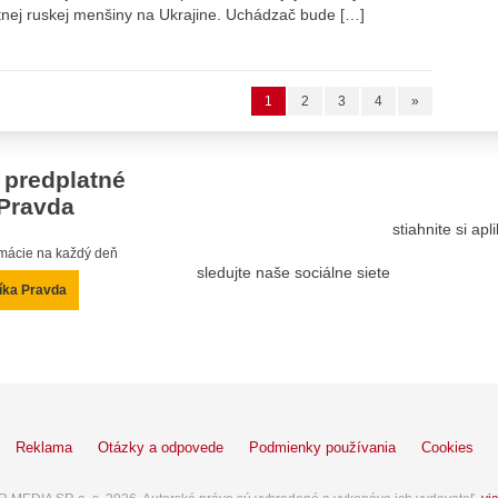
nej ruskej menšiny na Ukrajine. Uchádzač bude […]
1
2
3
4
»
 predplatné
Pravda
stiahnite si ap
ormácie na každý deň
sledujte naše sociálne siete
íka Pravda
Reklama
Otázky a odpovede
Podmienky používania
Cookies