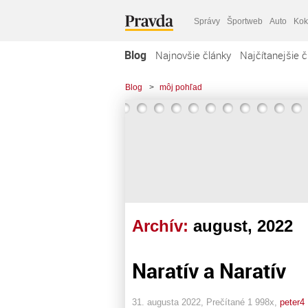
Správy
Športweb
Auto
Kok
Blog
Najnovšie články
Najčítanejšie č
Blog
>
môj pohľad
Archív:
august, 2022
Naratív a Naratív
31. augusta 2022, Prečítané 1 998x,
peter4