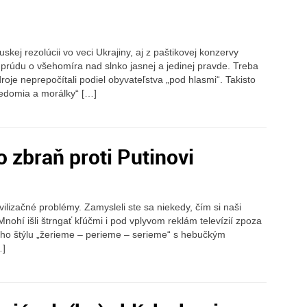
kej rezolúcii vo veci Ukrajiny, aj z paštikovej konzervy
 prúdu o všehomíra nad slnko jasnej a jedinej pravde. Treba
oje neprepočítali podiel obyvateľstva „pod hlasmi“. Takisto
svedomia a morálky“ […]
 zbraň proti Putinovi
vilizačné problémy. Zamysleli ste sa niekedy, čím si naši
Mnohí išli štrngať kľúčmi i pod vplyvom reklám televízií zpoza
tného štýlu „žerieme – perieme – serieme“ s hebučkým
…]