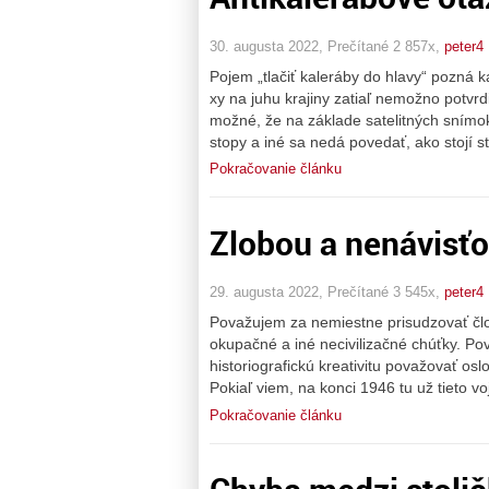
30. augusta 2022, Prečítané 2 857x,
peter4
Pojem „tlačiť kaleráby do hlavy“ pozná
xy na juhu krajiny zatiaľ nemožno potvr
možné, že na základe satelitných snímok
stopy a iné sa nedá povedať, ako stojí s
Pokračovanie článku
Zlobou a nenávisť
29. augusta 2022, Prečítané 3 545x,
peter4
Považujem za nemiestne prisudzovať člov
okupačné a iné necivilizačné chúťky. P
historiografickú kreativitu považovať o
Pokiaľ viem, na konci 1946 tu už tieto vo
Pokračovanie článku