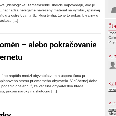
vé „ideologické“ zemetrasenie. Indície napovedajú, ako je
 JE nachádza nelegálne navezený materiál na výrobu „špinavej
ňujú z ostreľovania JE. Rusi tvrdia, že je to pokus Ukrajiny o
áckosti […]
Šta
Poče
Celk
domén – alebo pokračovanie
Prie
ternetu
Aut
ného napätia medzi obyvateľstvom a úspora času pri
uhoplánového stresu priemerného obyvateľa. V súčasnej dobe
Kat
u podarilo dosiahnuť, že väčšina obyvateľstva hľadá
Neza
dušu, pričom nároky na skutočnú […]
Arc
augu
zky
febr