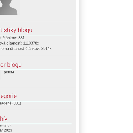
tistiky blogu
t článkov: 381
ová čítanosť: 1110378x
merná čítanosť článkov: 2914x
or blogu
peter4
egórie
radené
(381)
hív
st 2025
uár 2023