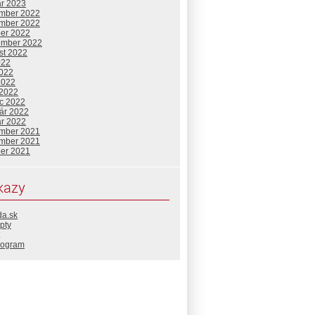
ár 2023
mber 2022
mber 2022
ber 2022
ember 2022
st 2022
022
2022
2022
 2022
c 2022
uár 2022
ár 2022
mber 2021
mber 2021
ber 2021
kazy
da.sk
pty
rogram