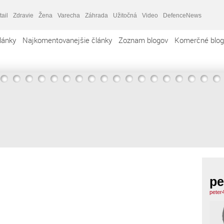
tail
Zdravie
Žena
Varecha
Záhrada
Užitočná
Video
DefenceNews
lánky
Najkomentovanejšie články
Zoznam blogov
Komerčné blog
pe
peter