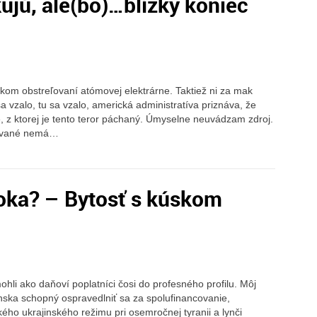
kujú, ale(bo)…blízky koniec
skom obstreľovaní atómovej elektrárne. Taktiež ni za mak
a vzalo, tu sa vzalo, americká administratíva priznáva, že
 z ktorej je tento teror páchaný. Úmyselne neuvádzam zdroj.
xované nemá…
oka? – Bytosť s kúskom
ohli ako daňoví poplatníci čosi do profesného profilu. Môj
enska schopný ospravedlniť sa za spolufinancovanie,
kého ukrajinského režimu pri osemročnej tyranii a lynči