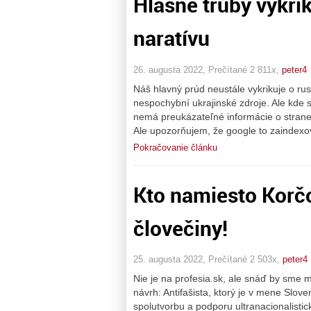
Hlásne trúby vykri
naratívu
26. augusta 2022, Prečítané 2 811x,
peter4
Náš hlavný prúd neustále vykrikuje o ru
nespochybní ukrajinské zdroje. Ale kde s
nemá preukázateľné informácie o strane,
Ale upozorňujem, že google to zainde
Pokračovanie článku
Kto namiesto Korč
človečiny!
25. augusta 2022, Prečítané 2 503x,
peter4
Nie je na profesia.sk, ale snáď by sme m
návrh: Antifašista, ktorý je v mene Slov
spolutvorbu a podporu ultranacionalistic