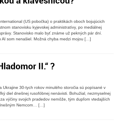
kou a klávesnicou?
nternational (US pobočka) o praktikách oboch bojujúcich
stnom stanovisku kyjevskej administratívy, po mediálnej
u správy. Stanovisko malo byť známe už pekných pár dní.
 AI som nenašiel. Možná chyba medzi mojou […]
ladomor II.“ ?
a Ukrajine 30-tych rokov minulého storočia sú popísané v
ký diel dnešnej rusofóbnej nenávisti. Bohužial, nezmyselnej
orá za výčiny svojich pradedov nemôže, tým dupľom vtedajších
oči dnešným Nemcom… […]