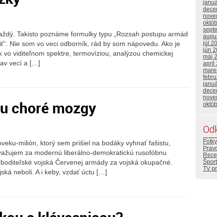
janu
dece
nove
októ
sept
 každý. Takisto poznáme formulky typu „Rozsah postupu armád
augu
diť“. Nie som vo veci odborník, rád by som nápovedu. Ako je
júl 2
jún 
 vo viditeľnom spektre, termovíziou, analýzou chemickej
máj 
tav vecí a […]
apríl
mare
febr
janu
dece
nove
ou choré mozgy
októ
Od
Fotky
eku-milión, ktorý sem prišiel na bodáky vyhnať fašistu,
Prav
ovažujem za modernú liberálno-demokratickú rusofóbnu
Rece
Šport
sloboditeľské vojská Červenej armády za vojská okupačné.
TV p
jská neboli. A i keby, vzdať úctu […]