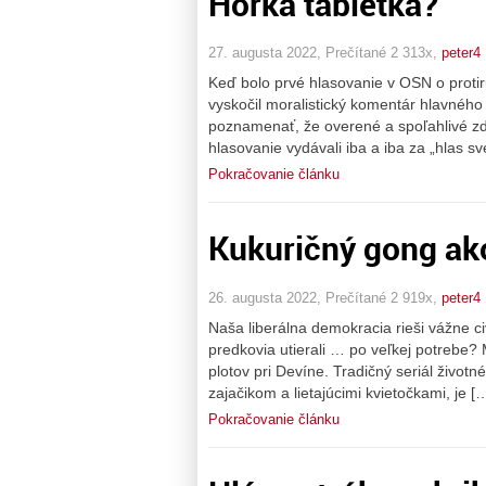
Horká tabletka?
27. augusta 2022, Prečítané 2 313x,
peter4
Keď bolo prvé hlasovanie v OSN o protirus
vyskočil moralistický komentár hlavného
poznamenať, že overené a spoľahlivé zdr
hlasovanie vydávali iba a iba za „hlas 
Pokračovanie článku
Kukuričný gong ako
26. augusta 2022, Prečítané 2 919x,
peter4
Naša liberálna demokracia rieši vážne ci
predkovia utierali … po veľkej potrebe? 
plotov pri Devíne. Tradičný seriál živo
zajačikom a lietajúcimi kvietočkami, je [
Pokračovanie článku