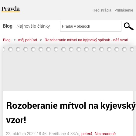
Registrácia
Prihlásenie
Blog
Najnovšie články
Najčítanejšie články
Blog
>
môj pohľad
>
Rozoberanie mŕtvol na kyjevský spôsob - náš vzor!
Najkomentovanejšie články
Zoznam blogov
Komerčné blogy
Rozoberanie mŕtvol na kyjevsk
vzor!
22. októbra 2022 18:46
, Prečítané 4 337x,
peter4
,
Nezaradené