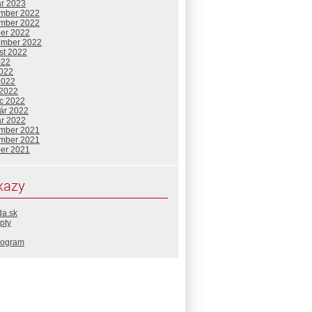
ár 2023
mber 2022
mber 2022
ber 2022
ember 2022
st 2022
022
2022
2022
 2022
c 2022
uár 2022
ár 2022
mber 2021
mber 2021
ber 2021
kazy
da.sk
pty
rogram