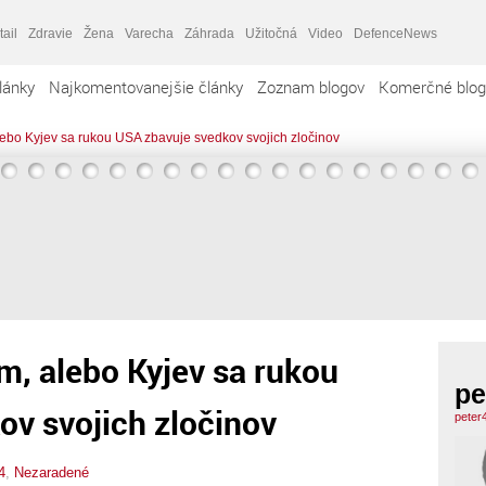
tail
Zdravie
Žena
Varecha
Záhrada
Užitočná
Video
DefenceNews
lánky
Najkomentovanejšie články
Zoznam blogov
Komerčné blog
ebo Kyjev sa rukou USA zbavuje svedkov svojich zločinov
, alebo Kyjev sa rukou
pe
v svojich zločinov
peter
4
,
Nezaradené