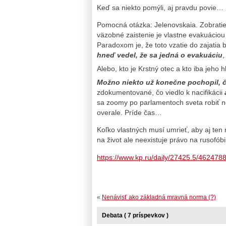
Keď sa niekto pomýli, aj pravdu povie…
Pomocná otázka: Jelenovskaia. Zobratie 
väzobné zaistenie je vlastne evakuáciou
Paradoxom je, že toto vzatie do zajatia
hneď vedel, že sa jedná o evakuáciu
,
Alebo, kto je Krstný otec a kto iba jeho 
Možno niekto už konečne pochopil, čo
zdokumentované, čo viedlo k nacifikácii
sa zoomy po parlamentoch sveta robiť n
overale. Príde čas…
Koľko vlastných musí umrieť, aby aj ten n
na život ale neexistuje právo na rusofóbi
https://www.kp.ru/daily/27425.5/4624788
«
Nenávisť ako základná mravná norma (?)
Debata ( 7 príspevkov )