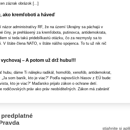
ten zázrak obrázok [...]
O, ako kremľoboti a háveď
í názor administratívy RF, že na území Ukrajiny sa páchajú v
é činy, je prehlásený za kremľobota, putinovca, antidemokrata,
iem si teda takú pridebílkastú otázku, čo za nezmysly sa to
ači. V štáte člena NATO, v štáte nášho spojenca. To tu už nik nič
, vychovaj – A potom už drž hubu!!!
 hubu, dáme Ti nálepku radikál, homofób, xenofób, antidemokrat,
 „Ja som baník, kto je viac?“ Podľa najnovších hlasov z EÚ bude:
ista, kto je viac?“ Maďarsko prijalo zákon o ochrane detí.
ie rodičovských práv ako práv neobíditeľných. Zákon má zabrániť
 predplatné
Pravda
stiahnite si ap