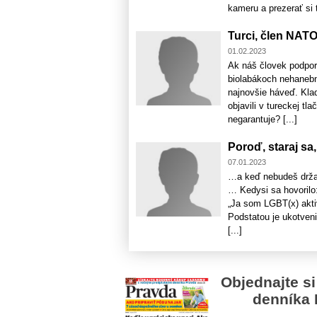
kameru a prezerať si 
Turci, člen NAT
01.02.2023
Ak náš človek podpor
biolabákoch nehanebn
najnovšie háveď. Klad
objavili v tureckej tl
negarantuje? [...]
Poroď, staraj sa
07.01.2023
…a keď nebudeš držať
… Kedysi sa hovorilo:
„Ja som LGBT(x) aktiv
Podstatou je ukotven
[...]
Objednajte si
denníka 