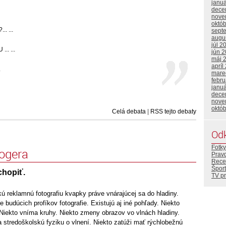
janu
dece
nove
októ
.. ...
sept
augu
júl 2
.. ...
jún 
máj 
apríl
.
mare
febr
janu
dece
nove
októ
Celá debata
|
RSS tejto debaty
Od
Fotky
logera
Prav
Rece
Šport
chopiť.
TV p
 reklamnú fotografiu kvapky práve vnárajúcej sa do hladiny.
e budúcich profíkov fotografie. Existujú aj iné pohľady. Niekto
Niekto vníma kruhy. Niekto zmeny obrazov vo vlnách hladiny.
 stredoškolskú fyziku o vlnení. Niekto zatúži mať rýchlobežnú