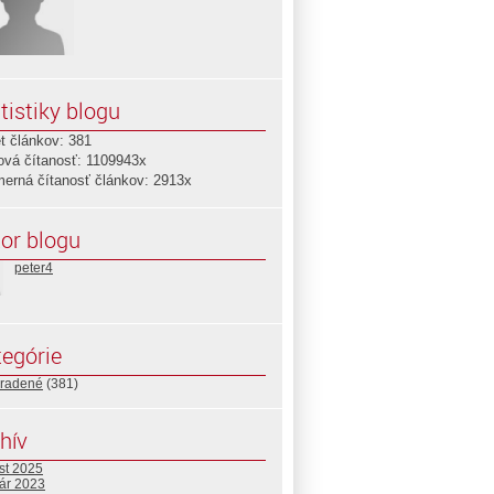
tistiky blogu
t článkov: 381
ová čítanosť: 1109943x
merná čítanosť článkov: 2913x
or blogu
peter4
egórie
radené
(381)
hív
st 2025
uár 2023