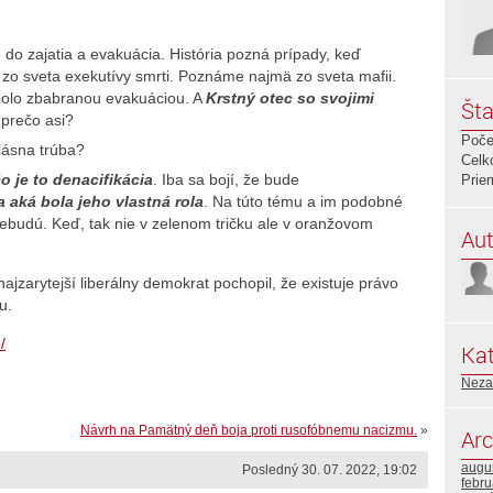
do zajatia a evakuácia. História pozná prípady, keď
 zo sveta exekutívy smrti. Poznáme najmä zo sveta mafii.
 bolo zbabranou evakuáciou. A
Krstný otec so svojimi
Šta
 prečo asi?
Poče
hlásna trúba?
Celk
 je to denacifikácia
. Iba sa bojí, že bude
Prie
a aká bola jeho vlastná rola
. Na túto tému a im podobné
ebudú. Keď, tak nie v zelenom tričku ale v oranžovom
Aut
ajzarytejší liberálny demokrat pochopil, že existuje právo
u.
/
Kat
Neza
Návrh na Pamätný deň boja proti rusofóbnemu nacizmu.
»
Arc
augu
Posledný 30. 07. 2022, 19:02
febr