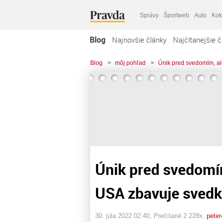
Správy
Športweb
Auto
Kok
Blog
Najnovšie články
Najčítanejšie č
Blog
>
môj pohľad
>
Únik pred svedomím, al
Únik pred svedomím
USA zbavuje svedko
30. júla 2022 02:40
, Prečítané 2 228x,
peter