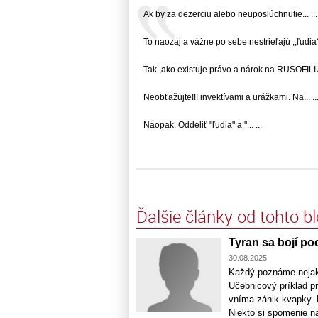
Ak by za dezerciu alebo neuposlúchnutie... ...
To naozaj a vážne po sebe nestrieľajú ,,ľudia?.
Tak ,ako existuje právo a nárok na RUSOFILIU .
Neobťažujte!!! invektívami a urážkami. Na... ..
Naopak. Oddeliť "ľudia" a "... ...
Ďalšie články od tohto b
Tyran sa bojí po
30.08.2025
Každý poznáme nejakú
Učebnicový príklad pr
vníma zánik kvapky. 
Niekto si spomenie na