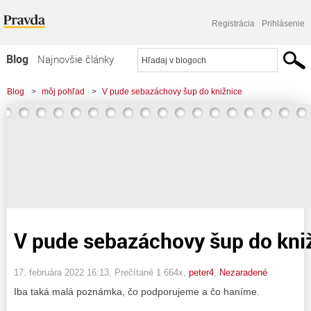
Registrácia
Prihlásenie
Blog
Najnovšie články
Najčítanejšie články
Blog
>
môj pohľad
>
V pude sebazáchovy šup do knižnice
Najkomentovanejšie články
Zoznam blogov
Komerčné blogy
V pude sebazáchovy šup do kni
17. februára 2022 16:13
, Prečítané 1 664x,
peter4
,
Nezaradené
Iba taká malá poznámka, čo podporujeme a čo haníme.