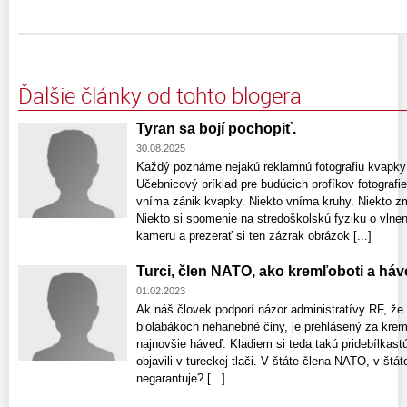
Ďalšie články od tohto blogera
Tyran sa bojí pochopiť.
30.08.2025
Každý poznáme nejakú reklamnú fotografiu kvapky p
Učebnicový príklad pre budúcich profíkov fotografie
vníma zánik kvapky. Niekto vníma kruhy. Niekto z
Niekto si spomenie na stredoškolskú fyziku o vlnen
kameru a prezerať si ten zázrak obrázok [...]
Turci, člen NATO, ako kremľoboti a há
01.02.2023
Ak náš človek podporí názor administratívy RF, že
biolabákoch nehanebné činy, je prehlásený za krem
najnovšie háveď. Kladiem si teda takú pridebílkast
objavili v tureckej tlači. V štáte člena NATO, v štá
negarantuje? [...]