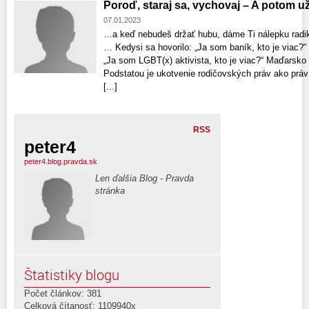
Poroď, staraj sa, vychovaj – A potom už
07.01.2023
…a keď nebudeš držať hubu, dáme Ti nálepku radik
… Kedysi sa hovorilo: „Ja som baník, kto je viac?
„Ja som LGBT(x) aktivista, kto je viac?“ Maďarsko 
Podstatou je ukotvenie rodičovských práv ako práv
[...]
RSS
peter4
peter4.blog.pravda.sk
Len ďalšia Blog - Pravda
stránka
Štatistiky blogu
Počet článkov: 381
Celková čítanosť: 1109940x