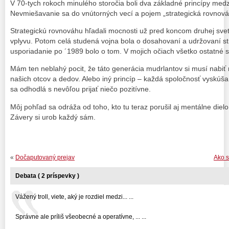
V 70-tych rokoch minulého storočia boli dva základné princípy medzi
Nevmiešavanie sa do vnútorných vecí a pojem „strategická rovnová
Strategickú rovnováhu hľadali mocnosti už pred koncom druhej svetov
vplyvu. Potom celá studená vojna bola o dosahovaní a udržovaní str
usporiadanie po ´1989 bolo o tom. V mojich očiach všetko ostatné s
Mám ten neblahý pocit, že táto generácia mudrlantov si musí nabiť n
našich otcov a dedov. Alebo iný princíp – každá spoločnosť vyskúša
sa odhodlá s nevôľou prijať niečo pozitívne.
Môj pohľad sa odráža od toho, kto tu teraz porušil aj mentálne diel
Závery si urob každý sám.
«
Dočaputovaný prejav
Ako s
Debata ( 2 príspevky )
Vážený troll, viete, aký je rozdiel medzi... ...
Správne ale príliš všeobecné a operatívne, ... ...