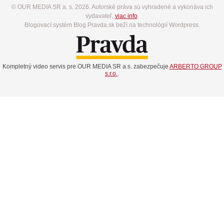
© OUR MEDIA SR a. s. 2026. Autorské práva sú vyhradené a vykonáva ich
vydavateľ,
viac info
.
Blogovací systém Blog.Pravda.sk beží na technológií Wordpress.
Kompletný video servis pre OUR MEDIA SR a.s. zabezpečuje
ARBERTO GROUP
s.r.o.
.