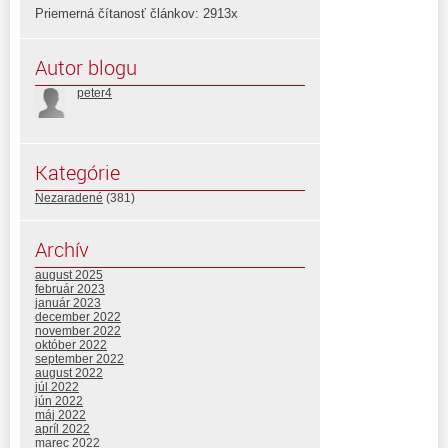
Priemerná čítanosť článkov: 2913x
Autor blogu
peter4
Kategórie
Nezaradené
(381)
Archív
august 2025
február 2023
január 2023
december 2022
november 2022
október 2022
september 2022
august 2022
júl 2022
jún 2022
máj 2022
apríl 2022
marec 2022