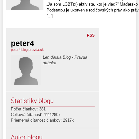
„Ja som LGBT(x) aktivista, kto je viac?“ Maďarsko 
Podstatou je ukotvenie rodičovských práv ako práv
[...]
RSS
peter4
peter4.blog.pravda.sk
Len ďalšia Blog - Pravda
stránka
Štatistiky blogu
Počet článkov: 381
Celková čítanosť: 1111280x
Priemerná čítanosť článkov: 2917x
Autor blogu