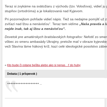
Teraz si zvykáme na svätožiaru z východu (tzv. Voloďova), vidieť j
stupňov (ortodróma) a je lokalizovaná nad Kyjevom.
Pri pozornejšom pohľade vidieť nápis. Tiež sa nedajme pomýliť už 
zvíťazí nad lžou a nenávisťou“. Teraz tam vidíme
„Naša pravda a l
nejde inak, tak aj lžou a nenávisťou“.
Dovetok pre amatérskych bratislavských fotografov
: Nefotiť zo sme
vôbec zo smeru ambasády Ukrajiny, pretože mať v obraze kyjevskej 
veži Slavína láme hákový kríž, kazí celé ideologické posolstvo záb
«
Kto bude či ostane beštia alebo ako si nenas…ť do huby
Debata ( 1 príspevok )
+++++++++++++++++++ ...