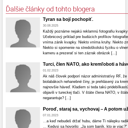
Ďalšie články od tohto blogera
Tyran sa bojí pochopiť.
30.08.2025
Každý poznáme nejakú reklamnú fotografiu kvapky p
Učebnicový príklad pre budúcich profíkov fotografie
vníma zánik kvapky. Niekto vníma kruhy. Niekto z
Niekto si spomenie na stredoškolskú fyziku o vlnen
kameru a prezerať si ten zázrak obrázok [...]
Turci, člen NATO, ako kremľoboti a há
01.02.2023
Ak náš človek podporí názor administratívy RF, že
biolabákoch nehanebné činy, je prehlásený za krem
najnovšie háveď. Kladiem si teda takú pridebílkast
objavili v tureckej tlači. V štáte člena NATO, v štá
negarantuje? [...]
Poroď, staraj sa, vychovaj – A potom už
07.01.2023
…a keď nebudeš držať hubu, dáme Ti nálepku radik
… Kedysi sa hovorilo: „Ja som baník, kto je viac?