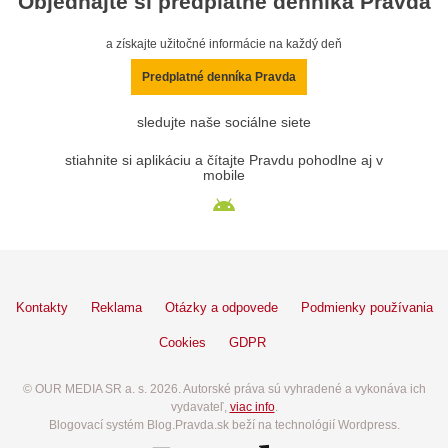
Objednajte si predplatné denníka Pravda
a získajte užitočné informácie na každý deň
Predplatné denníka Pravda
sledujte naše sociálne siete
stiahnite si aplikáciu a čítajte Pravdu pohodlne aj v
mobile
Kontakty
Reklama
Otázky a odpovede
Podmienky používania
Cookies
GDPR
© OUR MEDIA SR a. s. 2026. Autorské práva sú vyhradené a vykonáva ich
vydavateľ,
viac info
.
Blogovací systém Blog.Pravda.sk beží na technológií Wordpress.