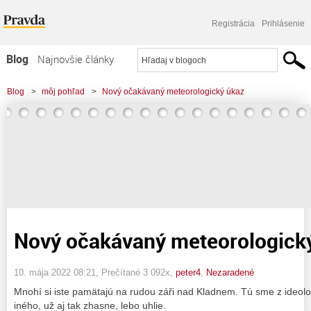
Registrácia
Prihlásenie
Blog
Najnovšie články
Najčítanejšie články
Blog
>
môj pohľad
>
Nový očakávaný meteorologický úkaz
Najkomentovanejšie články
Zoznam blogov
Komerčné blogy
Nový očakávaný meteorologick
10. mája 2022 08:21
, Prečítané 3 092x,
peter4
,
Nezaradené
Mnohí si iste pamätajú na rudou záři nad Kladnem. Tú sme z ideolo
iného, už aj tak zhasne, lebo uhlie.